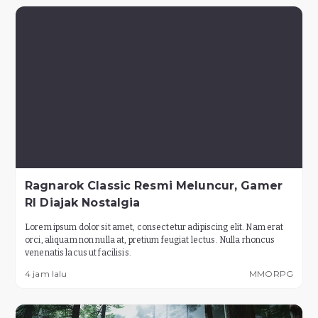
Ragnarok Classic Resmi Meluncur, Gamer
RI Diajak Nostalgia
Lorem ipsum dolor sit amet, consectetur adipiscing elit. Nam erat
orci, aliquam non nulla at, pretium feugiat lectus. Nulla rhoncus
venenatis lacus ut facilisis.
4 jam lalu
MMORPG