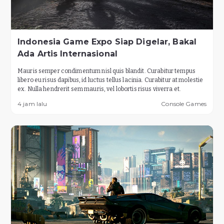
Indonesia Game Expo Siap Digelar, Bakal
Ada Artis Internasional
Mauris semper condimentum nisl quis blandit. Curabitur tempus
libero eu risus dapibus, id luctus tellus lacinia. Curabitur at molestie
ex. Nulla hendrerit sem mauris, vel lobortis risus viverra et.
4 jam lalu
Console Games