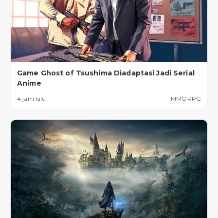
Game Ghost of Tsushima Diadaptasi Jadi Serial
Anime
4 jam lalu
MMORPG