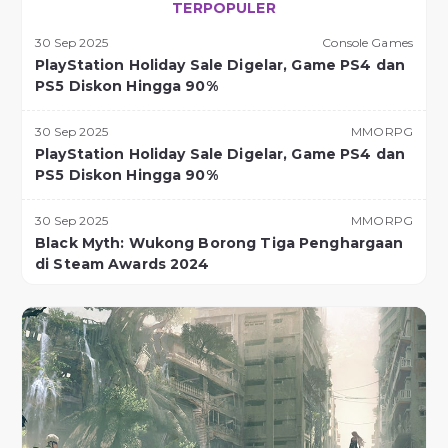
TERPOPULER
30 Sep 2025
Console Games
PlayStation Holiday Sale Digelar, Game PS4 dan
PS5 Diskon Hingga 90%
30 Sep 2025
MMORPG
PlayStation Holiday Sale Digelar, Game PS4 dan
PS5 Diskon Hingga 90%
30 Sep 2025
MMORPG
Black Myth: Wukong Borong Tiga Penghargaan
di Steam Awards 2024
30 Sep 2025
Open World
Black Myth: Wukong Borong Tiga Penghargaan
di Steam Awards 2024
30 Sep 2025
Sport Games
10 Game Esports dengan Hadiah Terbesar di
2024, Dota 2 Rajanya