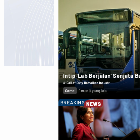
Intip 'Lab Berjalan' Senjata
#
Call of Duty Ramaikan Industri
Game
1 menit yang lalu
BREAKING
NEWS