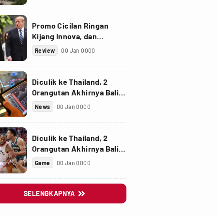
PPnBM
Promo Cicilan Ringan
Kijang Innova, dan
Fortuner Setelah Diskon
Review
00 Jan 0000
PPnBM
Diculik ke Thailand, 2
Orangutan Akhirnya Balik
ke Indonesia
News
00 Jan 0000
Diculik ke Thailand, 2
Orangutan Akhirnya Balik
ke Indonesia
Game
00 Jan 0000
SELENGKAPNYA
