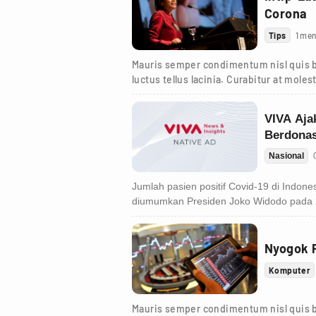
Corona
Tips
1 men
Mauris semper condimentum nisl quis bl
luctus tellus lacinia. Curabitur at moles
viverra et.
Nyogok 
Komputer
Mauris semper condimentum nisl quis bl