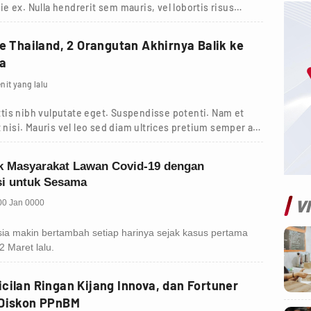
tie ex. Nulla hendrerit sem mauris, vel lobortis risus
ke Thailand, 2 Orangutan Akhirnya Balik ke
ia
nit yang lalu
tis nibh vulputate eget. Suspendisse potenti. Nam et
 nisi. Mauris vel leo sed diam ultrices pretium semper a
V
cilan Ringan Kijang Innova, dan Fortuner
 Diskon PPnBM