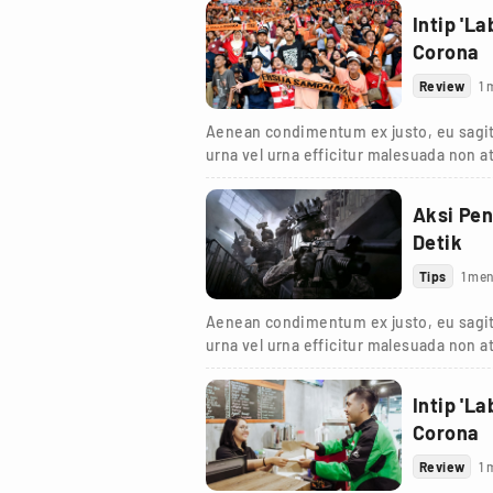
Intip 'L
Corona
Review
1 
Aenean condimentum ex justo, eu sagit
urna vel urna efficitur malesuada non at
turpis.
Aksi Pen
Detik
Tips
1 men
Aenean condimentum ex justo, eu sagit
urna vel urna efficitur malesuada non at
turpis.
Intip 'L
Corona
Review
1 