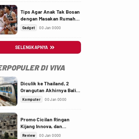
Tips Agar Anak Tak Bosan
dengan Masakan Rumah
saat Pandemi
Gadget
00 Jan 0000
SELENGKAPNYA

ERPOPULER DI VIVA
Diculik ke Thailand, 2
Orangutan Akhirnya Balik
ke Indonesia
Komputer
00 Jan 0000
Promo Cicilan Ringan
Kijang Innova, dan
Fortuner Setelah Diskon
Review
00 Jan 0000