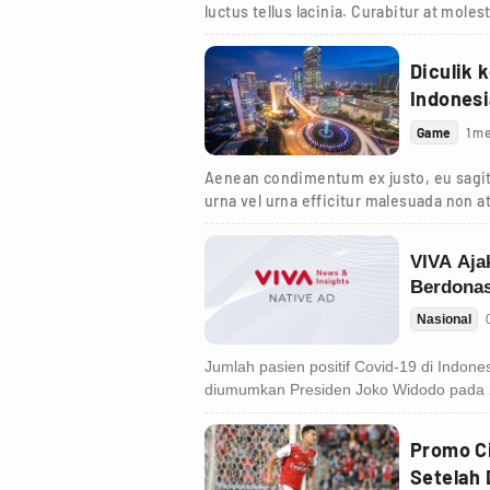
luctus tellus lacinia. Curabitur at moles
viverra et.
Diculik 
Indones
Game
1 me
Aenean condimentum ex justo, eu sagit
urna vel urna efficitur malesuada non at
turpis.
Promo Ci
Setelah