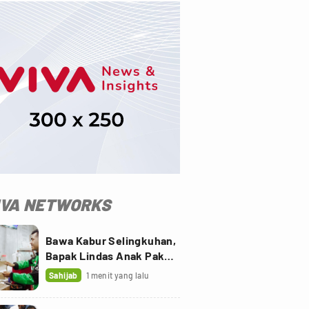
IVA NETWORKS
Bawa Kabur Selingkuhan,
Bapak Lindas Anak Pakai
Truk Sawit
Sahijab
1 menit yang lalu