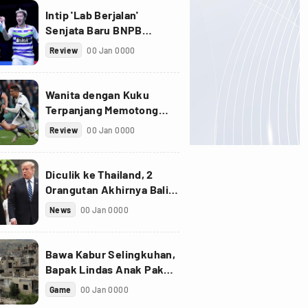
Intip 'Lab Berjalan'
Senjata Baru BNPB
Perangi Virus Corona
Review
00 Jan 0000
Wanita dengan Kuku
Terpanjang Memotong
Kukunya Sepanjang 733
Review
00 Jan 0000
cm
Diculik ke Thailand, 2
Orangutan Akhirnya Balik
ke Indonesia
News
00 Jan 0000
Bawa Kabur Selingkuhan,
Bapak Lindas Anak Pakai
Truk Sawit
Game
00 Jan 0000