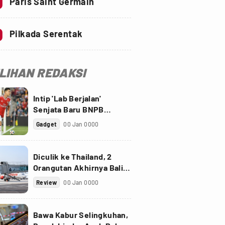
0
Paris Saint Germain
0
Pilkada Serentak
ILIHAN REDAKSI
Intip 'Lab Berjalan'
Senjata Baru BNPB
Perangi Virus Corona
Gadget
00 Jan 0000
Diculik ke Thailand, 2
Orangutan Akhirnya Balik
ke Indonesia
Review
00 Jan 0000
Bawa Kabur Selingkuhan,