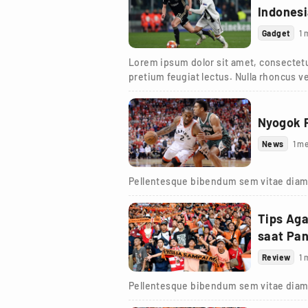
Indones
Gadget
1 
Lorem ipsum dolor sit amet, consectetur
pretium feugiat lectus. Nulla rhoncus ve
Nyogok 
News
1 me
Pellentesque bibendum sem vitae diam
Tips Ag
saat Pa
Review
1 
Pellentesque bibendum sem vitae diam