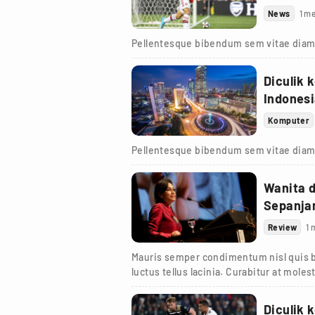
News
1 me
Pellentesque bibendum sem vitae diam
Diculik 
Indones
Komputer
Pellentesque bibendum sem vitae diam
Wanita 
Sepanja
Review
1 
Mauris semper condimentum nisl quis bl
luctus tellus lacinia. Curabitur at moles
viverra et.
Diculik 