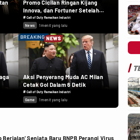
utan
Promo Cicilan Ringan Kijang
Innova, dan Fortuner Setelah
Diskon PPnBM
#
Call of Duty Ramaikan Industri
News
1 menit yang lalu
BREAKING
NEWS
T
Laga
Aksi Penyerang Muda AC Milan
Cetak Gol Dalam 6 Detik
#
Call of Duty Ramaikan Industri
Game
1 menit yang lalu
ab Berjalan' Senjata Baru BNPB Perangi Virus