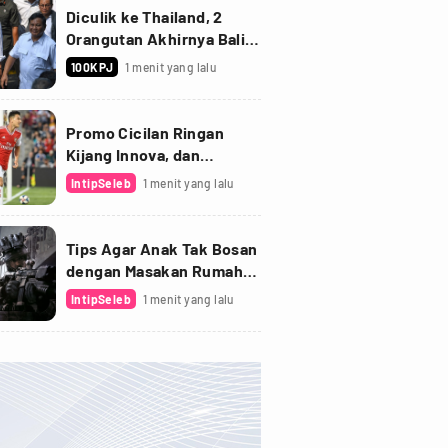
Diculik ke Thailand, 2
Orangutan Akhirnya Balik
ke Indonesia
100KPJ
1 menit yang lalu
Promo Cicilan Ringan
Kijang Innova, dan
Fortuner Setelah Diskon
IntipSeleb
1 menit yang lalu
PPnBM
Tips Agar Anak Tak Bosan
dengan Masakan Rumah
saat Pandemi
IntipSeleb
1 menit yang lalu