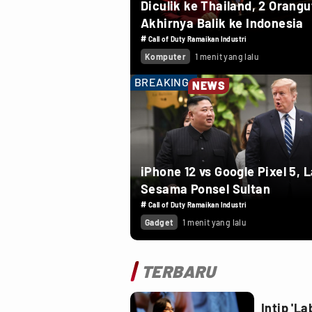
Diculik ke Thailand, 2 Orang
Akhirnya Balik ke Indonesia
#
Call of Duty Ramaikan Industri
Komputer
1 menit yang lalu
BREAKING
NEWS
iPhone 12 vs Google Pixel 5, 
Sesama Ponsel Sultan
#
Call of Duty Ramaikan Industri
Gadget
1 menit yang lalu
TERBARU
Intip 'L