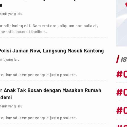
ia
menit yang lalu
 adipiscing elit. Nam erat orci, aliquam non nulla at,
nenatis lacus ut facilisis.
Polisi Jaman Now, Langsung Masuk Kantong
I
nit yang lalu
#
 euismod, semper congue justo posuere.
#
ar Anak Tak Bosan dengan Masakan Rumah
ndemi
#
menit yang lalu
 euismod, semper congue justo posuere.