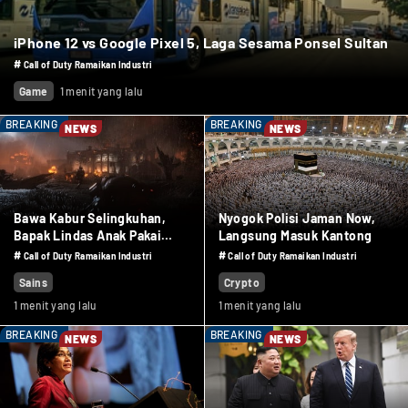
iPhone 12 vs Google Pixel 5, Laga Sesama Ponsel Sultan
#
Call of Duty Ramaikan Industri
Game
1 menit yang lalu
BREAKING
BREAKING
NEWS
NEWS
Bawa Kabur Selingkuhan,
Nyogok Polisi Jaman Now,
Bapak Lindas Anak Pakai
Langsung Masuk Kantong
Truk Sawit
#
#
Call of Duty Ramaikan Industri
Call of Duty Ramaikan Industri
Sains
Crypto
1 menit yang lalu
1 menit yang lalu
BREAKING
BREAKING
NEWS
NEWS