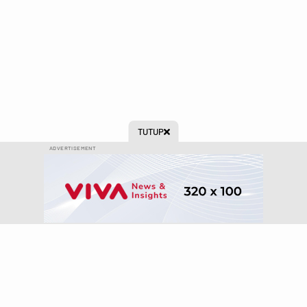
TUTUP

ADVERTISEMENT
Ikuti kami di:
Peta Situs
Tentang Kami
Kontak Kami
Info Iklan