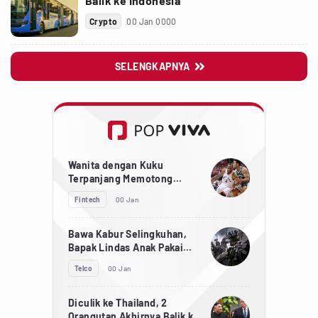
Balik ke Indonesia
Crypto
00 Jan 0000
SELENGKAPNYA

Wanita dengan Kuku
Terpanjang Memotong
Kukunya Sepanjang 733 cm
Fintech
00 Jan
Bawa Kabur Selingkuhan,
Bapak Lindas Anak Pakai
Truk Sawit
Telco
00 Jan
Diculik ke Thailand, 2
Orangutan Akhirnya Balik ke