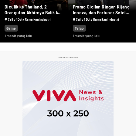
Diculik ke Thailand, 2
Promo Cicilan Ringan Kijang
Orangutan Akhirnya Balik ke
Innova, dan Fortuner Setelah
Indonesia
Diskon PPnBM
#
#
Call of Duty Ramaikan Industri
Call of Duty Ramaikan Industri
Game
Telco
1 menit yang lalu
1 menit yang lalu
ADVERTISEMENT