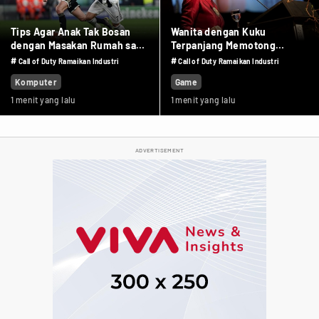
Tips Agar Anak Tak Bosan
Wanita dengan Kuku
dengan Masakan Rumah saat
Terpanjang Memotong
Pandemi
Kukunya Sepanjang 733 cm
#
#
Call of Duty Ramaikan Industri
Call of Duty Ramaikan Industri
Komputer
Game
1 menit yang lalu
1 menit yang lalu
ADVERTISEMENT