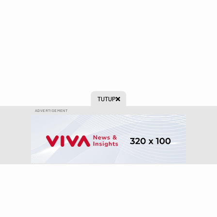
TUTUP

ADVERTISEMENT
Ikuti kami di: