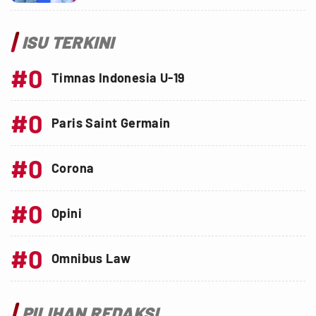
ISU TERKINI
#0
Timnas Indonesia U-19
#0
Paris Saint Germain
#0
Corona
#0
Opini
#0
Omnibus Law
PILIHAN REDAKSI