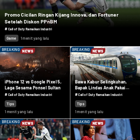
Promo Cicilan Ringan Kijang Innova, dan Fortuner
Setelah Diskon PPnBM
#
Call of Duty Ramaikan Industri
Game
1 menit yang lalu
BREAKING
BREAKING
NEWS
NEWS
iPhone 12 vs Google Pixel 5,
Bawa Kabur Selingkuhan,
Laga Sesama Ponsel Sultan
Bapak Lindas Anak Pakai
Truk Sawit
#
#
Call of Duty Ramaikan Industri
Call of Duty Ramaikan Industri
Tips
Tips
1 menit yang lalu
1 menit yang lalu
BREAKING
BREAKING
NEWS
NEWS