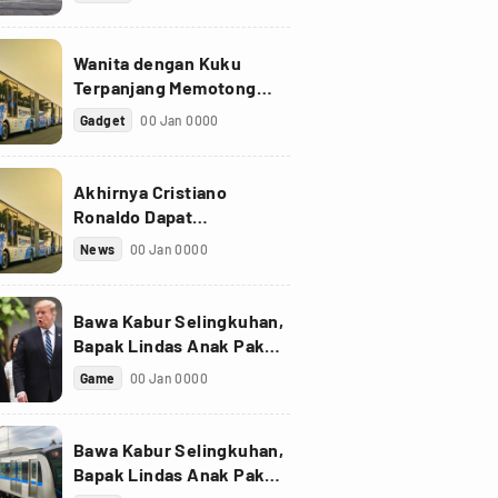
Wanita dengan Kuku
Terpanjang Memotong
Kukunya Sepanjang 733
Gadget
00 Jan 0000
cm
Akhirnya Cristiano
Ronaldo Dapat
Penghargaan Golden Foot
News
00 Jan 0000
Bawa Kabur Selingkuhan,
Bapak Lindas Anak Pakai
Truk Sawit
Game
00 Jan 0000
Bawa Kabur Selingkuhan,
Bapak Lindas Anak Pakai