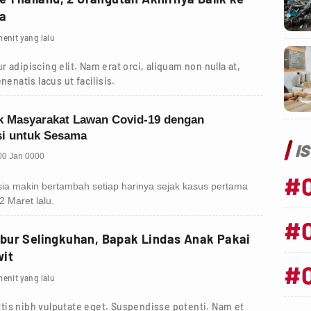
ia
menit yang lalu
 adipiscing elit. Nam erat orci, aliquam non nulla at,
nenatis lacus ut facilisis.
I
#
#
bur Selingkuhan, Bapak Lindas Anak Pakai
wit
#
menit yang lalu
tis nibh vulputate eget. Suspendisse potenti. Nam et