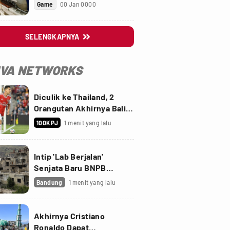
Truk Sawit
Game
00 Jan 0000
SELENGKAPNYA

IVA NETWORKS
Diculik ke Thailand, 2
Orangutan Akhirnya Balik
ke Indonesia
100KPJ
1 menit yang lalu
Intip 'Lab Berjalan'
Senjata Baru BNPB
Perangi Virus Corona
Bandung
1 menit yang lalu
Akhirnya Cristiano
Ronaldo Dapat