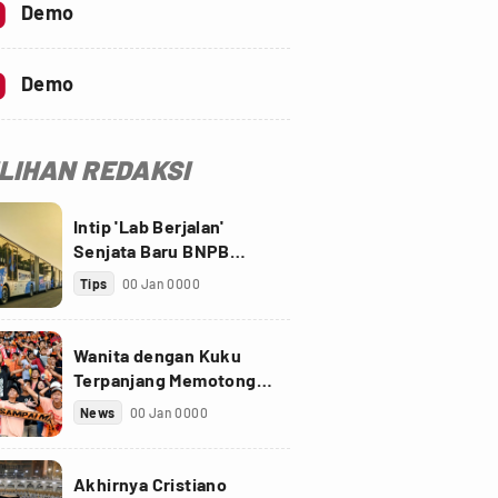
0
Demo
0
Demo
ILIHAN REDAKSI
Intip 'Lab Berjalan'
Senjata Baru BNPB
Perangi Virus Corona
Tips
00 Jan 0000
Wanita dengan Kuku
Terpanjang Memotong
Kukunya Sepanjang 733
News
00 Jan 0000
cm
Akhirnya Cristiano