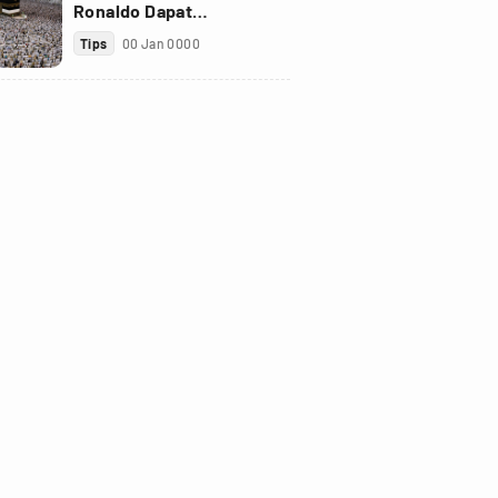
Ronaldo Dapat
Penghargaan Golden Foot
Tips
00 Jan 0000