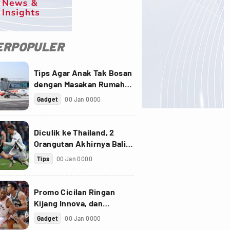
ERPOPULER
Tips Agar Anak Tak Bosan
dengan Masakan Rumah
saat Pandemi
Gadget
00 Jan 0000
Diculik ke Thailand, 2
Orangutan Akhirnya Balik
ke Indonesia
Tips
00 Jan 0000
Promo Cicilan Ringan
Kijang Innova, dan
Fortuner Setelah Diskon
Gadget
00 Jan 0000
PPnBM