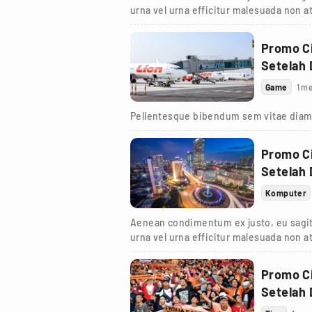
urna vel urna efficitur malesuada non at
turpis.
Promo Ci
Setelah
Game
1 me
Pellentesque bibendum sem vitae diam
Promo Ci
Setelah
Komputer
Aenean condimentum ex justo, eu sagit
urna vel urna efficitur malesuada non at
turpis.
Promo Ci
Setelah