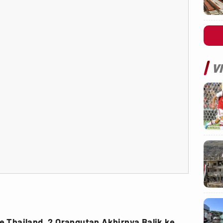
V
ke Thailand, 2 Orangutan Akhirnya Balik ke