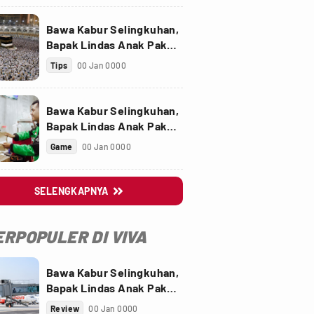
Bawa Kabur Selingkuhan,
Bapak Lindas Anak Pakai
Truk Sawit
Tips
00 Jan 0000
Bawa Kabur Selingkuhan,
Bapak Lindas Anak Pakai
Truk Sawit
Game
00 Jan 0000
SELENGKAPNYA

ERPOPULER DI VIVA
Bawa Kabur Selingkuhan,
Bapak Lindas Anak Pakai
Truk Sawit
Review
00 Jan 0000