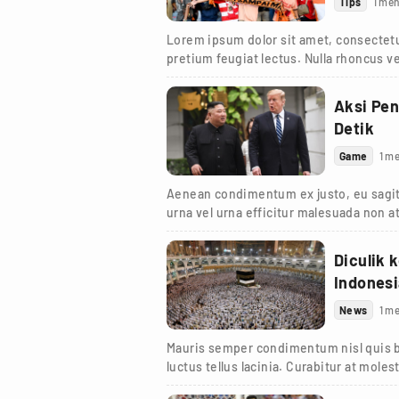
Tips
1 men
Lorem ipsum dolor sit amet, consectetur
pretium feugiat lectus. Nulla rhoncus ve
Aksi Pen
Detik
Game
1 me
Aenean condimentum ex justo, eu sagit
urna vel urna efficitur malesuada non at
turpis.
Diculik 
Indones
News
1 me
Mauris semper condimentum nisl quis bl
luctus tellus lacinia. Curabitur at moles
viverra et.