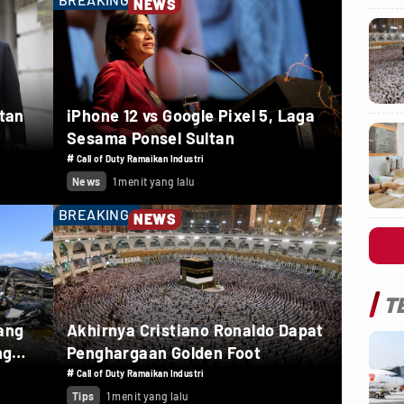
NEWS
utan
iPhone 12 vs Google Pixel 5, Laga
Sesama Ponsel Sultan
#
Call of Duty Ramaikan Industri
News
1 menit yang lalu
BREAKING
NEWS
T
ang
Akhirnya Cristiano Ronaldo Dapat
ng
Penghargaan Golden Foot
#
Call of Duty Ramaikan Industri
Tips
1 menit yang lalu