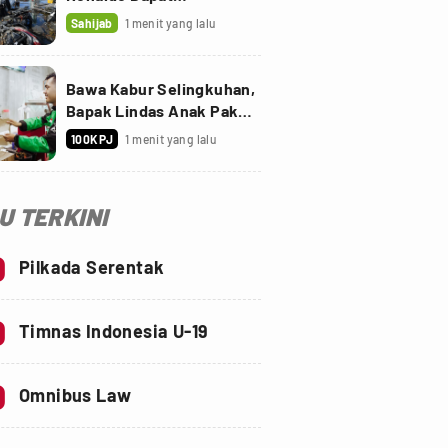
Penghargaan Golden Foot
Sahijab
1 menit yang lalu
Bawa Kabur Selingkuhan,
Bapak Lindas Anak Pakai
Truk Sawit
100KPJ
1 menit yang lalu
SU TERKINI
0
Pilkada Serentak
0
Timnas Indonesia U-19
0
Omnibus Law