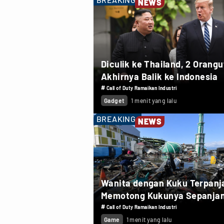
NEWS
Diculik ke Thailand, 2 Orang
Akhirnya Balik ke Indonesia
#
Call of Duty Ramaikan Industri
Gadget
1 menit yang lalu
BREAKING
NEWS
Wanita dengan Kuku Terpanj
Memotong Kukunya Sepanja
733 cm
#
Call of Duty Ramaikan Industri
Game
1 menit yang lalu