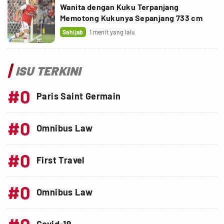
Wanita dengan Kuku Terpanjang
Memotong Kukunya Sepanjang 733 cm
Sahijab
1 menit yang lalu
ISU TERKINI
#0
Paris Saint Germain
#0
Omnibus Law
#0
First Travel
#0
Omnibus Law