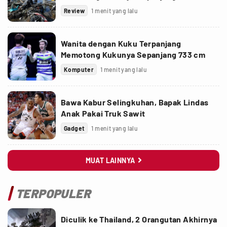
Review
1 menit yang lalu
Wanita dengan Kuku Terpanjang
Memotong Kukunya Sepanjang 733 cm
Komputer
1 menit yang lalu
Bawa Kabur Selingkuhan, Bapak Lindas
Anak Pakai Truk Sawit
Gadget
1 menit yang lalu
MUAT LAINNYA

TERPOPULER
Diculik ke Thailand, 2 Orangutan Akhirnya