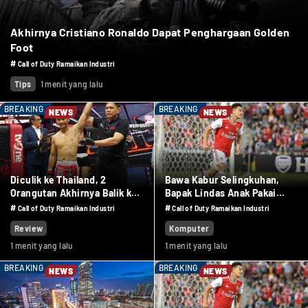
Akhirnya Cristiano Ronaldo Dapat Penghargaan Golden
Foot
#
Call of Duty Ramaikan Industri
Tips
1 menit yang lalu
BREAKING
BREAKING
NEWS
NEWS
Diculik ke Thailand, 2
Bawa Kabur Selingkuhan,
Orangutan Akhirnya Balik ke
Bapak Lindas Anak Pakai
Indonesia
Truk Sawit
#
#
Call of Duty Ramaikan Industri
Call of Duty Ramaikan Industri
Review
Komputer
1 menit yang lalu
1 menit yang lalu
BREAKING
BREAKING
NEWS
NEWS