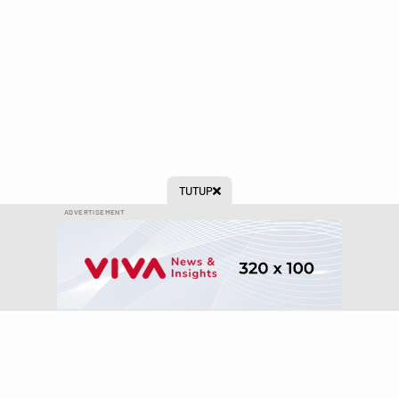
TUTUP

ADVERTISEMENT
Ikuti kami di: