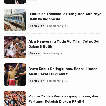
Diculik ke Thailand, 2 Orangutan Akhirnya
Balik ke Indonesia
Komputer
1 menit yang lalu
Aksi Penyerang Muda AC Milan Cetak Gol
Dalam 6 Detik
Review
1 menit yang lalu
Bawa Kabur Selingkuhan, Bapak Lindas
Anak Pakai Truk Sawit
Komputer
1 menit yang lalu
Promo Cicilan Ringan Kijang Innova, dan
Fortuner Setelah Diskon PPnBM