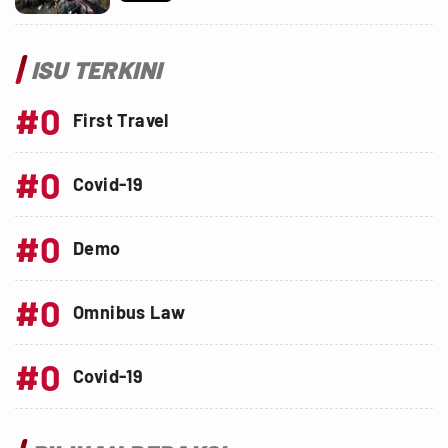
ISU TERKINI
#0
First Travel
#0
Covid-19
#0
Demo
#0
Omnibus Law
#0
Covid-19