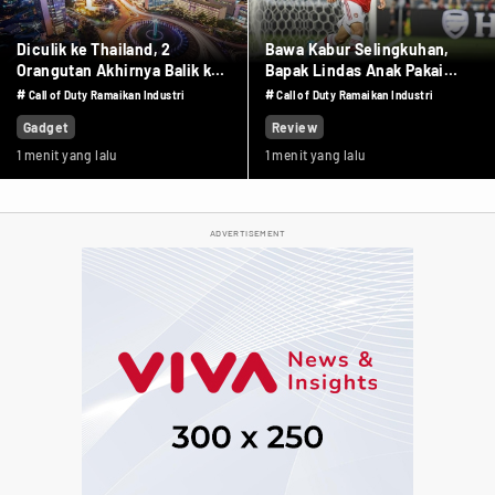
Diculik ke Thailand, 2
Bawa Kabur Selingkuhan,
Orangutan Akhirnya Balik ke
Bapak Lindas Anak Pakai
Indonesia
Truk Sawit
#
#
Call of Duty Ramaikan Industri
Call of Duty Ramaikan Industri
Gadget
Review
1 menit yang lalu
1 menit yang lalu
ADVERTISEMENT