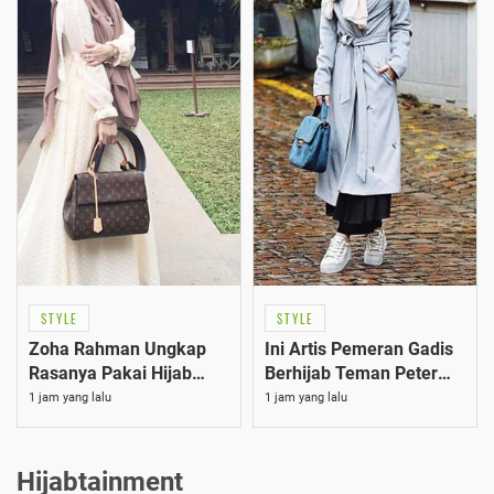
STYLE
STYLE
Zoha Rahman Ungkap
Ini Artis Pemeran Gadis
Rasanya Pakai Hijab
Berhijab Teman Peter
saat Syuting Spider Man
Parker di Far From
1 jam yang lalu
1 jam yang lalu
Home
Hijabtainment