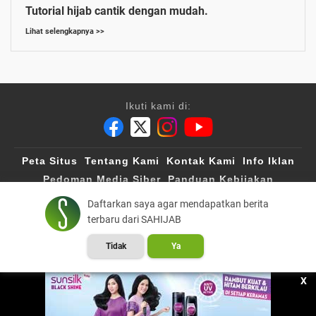
Tutorial hijab cantik dengan mudah.
Lihat selengkapnya >>
Ikuti kami di:
Peta Situs
Tentang Kami
Kontak Kami
Info Iklan
Pedoman Media Siber
Panduan Kebijakan
Disclaimer
Info Karir
Daftarkan saya agar mendapatkan berita
terbaru dari SAHIJAB
Sahijab
©2019
| All Rights Reserved
A Group Member of
VIVA Digital Network
X