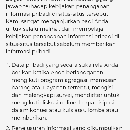
jawab terhadap kebijakan penanganan
informasi pribadi di situs-situs tersebut.
Kami sangat menganjurkan bagi Anda
untuk selalu melihat dan mempelajari
kebijakan penanganan informasi pribadi di
situs-situs tersebut sebelum memberikan
informasi pribadi.
Data pribadi yang secara suka rela Anda
berikan ketika Anda berlangganan,
mengikuti program agregasi, memesan
barang atau layanan tertentu, mengisi
dan melengkapi survei, mendaftar untuk
mengikuti diskusi online, berpartisipasi
dalam kontes atau kuis atau lomba atau
memberikan.
Penelusuran informasi yang dikumpulkan