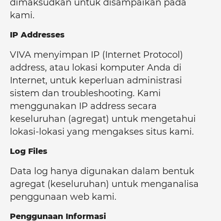
dimaksudkan untuk disampaikan pada
kami.
IP Addresses
VIVA menyimpan IP (Internet Protocol)
address, atau lokasi komputer Anda di
Internet, untuk keperluan administrasi
sistem dan troubleshooting. Kami
menggunakan IP address secara
keseluruhan (agregat) untuk mengetahui
lokasi-lokasi yang mengakses situs kami.
Log Files
Data log hanya digunakan dalam bentuk
agregat (keseluruhan) untuk menganalisa
penggunaan web kami.
Penggunaan Informasi