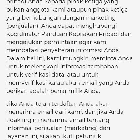
pribadi Anda kepada pihak ketiga yang
bukan anggota kami ataupun pihak ketiga
yang berhubungan dengan marketing
(penjualan), Anda dapat menghubungi
Koordinator Panduan Kebijakan Pribadi dan
mengajukan permintaan agar kami
membatasi penyebaran informasi Anda.
Dalam hal ini, kami mungkin meminta Anda
untuk melengkapi informasi tambahan
untuk verifikasi data, atau untuk
memverifikasi kalau akun email yang Anda
berikan adalah benar milik Anda.
Jika Anda telah terdaftar, Anda akan
menerima email dari kami, dan jika Anda
tidak ingin menerima email tentang
informasi penjualan (marketing) dari
layanan ini, silakan ikuti petunjuk