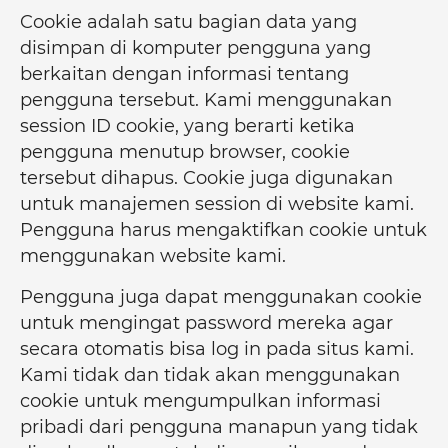
Cookie adalah satu bagian data yang
disimpan di komputer pengguna yang
berkaitan dengan informasi tentang
pengguna tersebut. Kami menggunakan
session ID cookie, yang berarti ketika
pengguna menutup browser, cookie
tersebut dihapus. Cookie juga digunakan
untuk manajemen session di website kami.
Pengguna harus mengaktifkan cookie untuk
menggunakan website kami.
Pengguna juga dapat menggunakan cookie
untuk mengingat password mereka agar
secara otomatis bisa log in pada situs kami.
Kami tidak dan tidak akan menggunakan
cookie untuk mengumpulkan informasi
pribadi dari pengguna manapun yang tidak