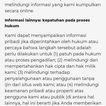
melindungi informasi yang kami kumpulkan
secara online.
Informasi lainnya: kepatuhan pada proses
hukum
Kami dapat menyampaikan informasi
pribadi jika diperintahkan oleh hukum atau
percaya bahwa langkah tersebut adalah
perlu dilakukan untuk (1) patuh pada hukum
atau proses pengadilan; (2) melindungi dan
mempertahankan hak cipta dan hak milik
kami; (3) melindungi terhadap
penyalahgunaan atau penggunaan tanpa
ijin dari situs web kami; atau (4) melindungi
keamanan pribadi atau properti atas
pengguna kami atau publik (di antara hal
lainnya, hal ini berarti jika Anda memberikan