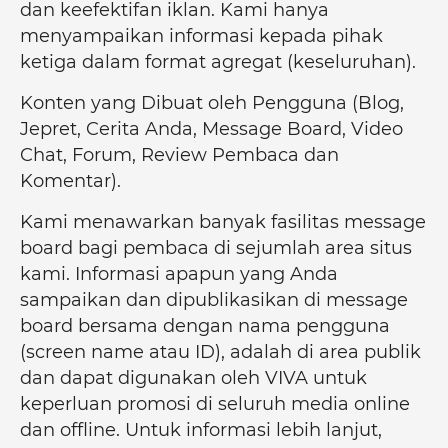
dan keefektifan iklan. Kami hanya
menyampaikan informasi kepada pihak
ketiga dalam format agregat (keseluruhan).
Konten yang Dibuat oleh Pengguna (Blog,
Jepret, Cerita Anda, Message Board, Video
Chat, Forum, Review Pembaca dan
Komentar).
Kami menawarkan banyak fasilitas message
board bagi pembaca di sejumlah area situs
kami. Informasi apapun yang Anda
sampaikan dan dipublikasikan di message
board bersama dengan nama pengguna
(screen name atau ID), adalah di area publik
dan dapat digunakan oleh VIVA untuk
keperluan promosi di seluruh media online
dan offline. Untuk informasi lebih lanjut,