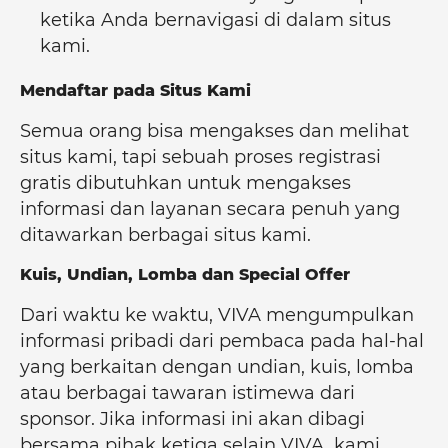
ketika Anda bernavigasi di dalam situs
kami.
Mendaftar pada Situs Kami
Semua orang bisa mengakses dan melihat
situs kami, tapi sebuah proses registrasi
gratis dibutuhkan untuk mengakses
informasi dan layanan secara penuh yang
ditawarkan berbagai situs kami.
Kuis, Undian, Lomba dan Special Offer
Dari waktu ke waktu, VIVA mengumpulkan
informasi pribadi dari pembaca pada hal-hal
yang berkaitan dengan undian, kuis, lomba
atau berbagai tawaran istimewa dari
sponsor. Jika informasi ini akan dibagi
bersama pihak ketiga selain VIVA, kami