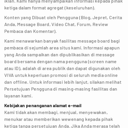
iklan. Kami hanya menyampaikan informasi kepada pihak
ketiga dalam format agregat (keseluruhan).
Konten yang Dibuat oleh Pengguna (Blog, Jepret, Cerita
Anda, Message Board, Video Chat, Forum, Review
Pembaca dan Komentar).
Kami menawarkan banyak fasilitas message board bagi
pembaca di sejumlah area situs kami. Informasi apapun
yang Anda sampaikan dan dipublikasikan di message
board bersama dengan nama pengguna (screen name
atau ID), adalah di area publik dan dapat digunakan oleh
VIVA untuk keperluan promosi di seluruh media online
dan offline. Untuk informasi lebih lanjut, silakan melihat
Persetujuan Pengguna di masing-masing fasilitas dan
layanan kami.
Kebijakan penanganan alamat e-mail
Kami tidak akan membagi, menjual, menyewakan,
menukar atau memberikan wewenang kepada pihak
ketiga tanpa persetujuan Anda. Jika Anda merasa telah