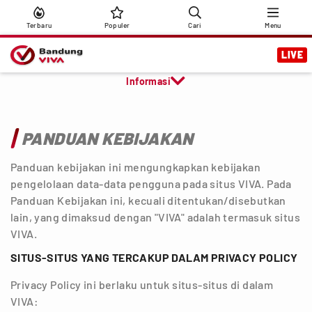
Terbaru
Populer
Cari
Menu
LIVE

Informasi
PANDUAN KEBIJAKAN
Panduan kebijakan ini mengungkapkan kebijakan
pengelolaan data-data pengguna pada situs VIVA. Pada
Panduan Kebijakan ini, kecuali ditentukan/disebutkan
lain, yang dimaksud dengan "VIVA" adalah termasuk situs
VIVA.
SITUS-SITUS YANG TERCAKUP DALAM PRIVACY POLICY
Privacy Policy ini berlaku untuk situs-situs di dalam
VIVA: