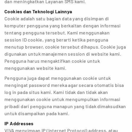
dan meningkatkan Layanan SMS kami.
Cookies dan Teknologi Lainnya
Cookie adalah satu bagian data yang disimpan di
komputer pengguna yang berkaitan dengan informasi
tentang pengguna tersebut. Kami menggunakan
session ID cookie, yang berarti ketika pengguna
menutup browser, cookie tersebut dihapus. Cookie juga
digunakan untuk manajemen session di website kami.
Pengguna harus mengaktifkan cookie untuk
menggunakan website kami.
Pengguna juga dapat menggunakan cookie untuk
mengingat password mereka agar secara otomatis bisa
log in pada situs kami. Kami tidak dan tidak akan
menggunakan cookie untuk mengumpulkan informasi
pribadi dari pengguna manapun yang tidak dimaksudkan
untuk disampaikan pada kami.
IP Addresses
VIVA menyimpan IP (Internet Protocol) address, atau