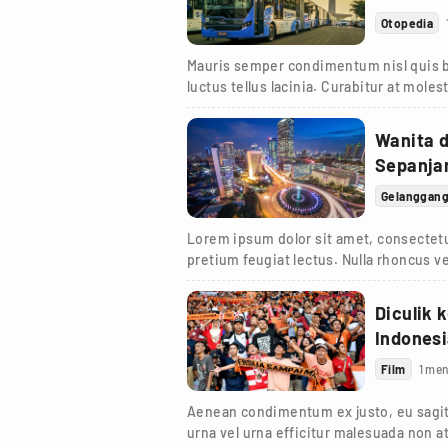
Otopedia
Mauris semper condimentum nisl quis bl
luctus tellus lacinia. Curabitur at moles
viverra et.
Wanita 
Sepanja
Gelanggan
Lorem ipsum dolor sit amet, consectetur
pretium feugiat lectus. Nulla rhoncus ve
Diculik 
Indones
Film
1 men
Aenean condimentum ex justo, eu sagit
urna vel urna efficitur malesuada non at