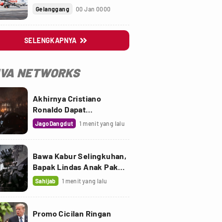
ke Indonesia
Gelanggang
00 Jan 0000
SELENGKAPNYA

IVA NETWORKS
Akhirnya Cristiano
Ronaldo Dapat
Penghargaan Golden Foot
JagoDangdut
1 menit yang lalu
Bawa Kabur Selingkuhan,
Bapak Lindas Anak Pakai
Truk Sawit
Sahijab
1 menit yang lalu
Promo Cicilan Ringan