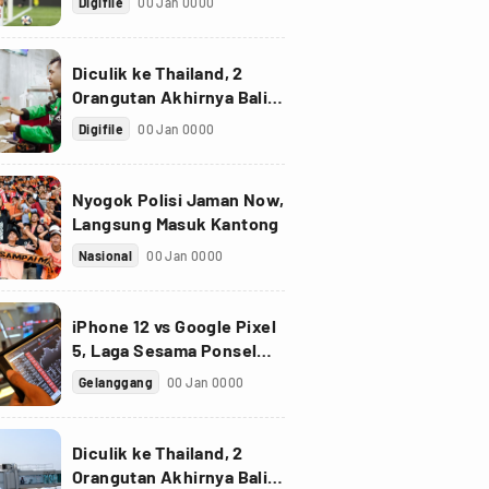
Digifile
00 Jan 0000
Diculik ke Thailand, 2
Orangutan Akhirnya Balik
ke Indonesia
Digifile
00 Jan 0000
Nyogok Polisi Jaman Now,
Langsung Masuk Kantong
Nasional
00 Jan 0000
iPhone 12 vs Google Pixel
5, Laga Sesama Ponsel
Sultan
Gelanggang
00 Jan 0000
Diculik ke Thailand, 2
Orangutan Akhirnya Balik