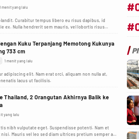
#
1 menit yang lalu
andit. Curabitur tempus libero eu risus dapibus, id
#
tie ex. Nulla hendrerit sem mauris, vel lobortis risus
dengan Kuku Terpanjang Memotong Kukunya
P
ng 733 cm
g
1 menit yang lalu
 adipiscing elit. Nam erat orci, aliquam non nulla at,
nenatis lacus ut facilisis.
ke Thailand, 2 Orangutan Akhirnya Balik ke
ia
it yang lalu
tis nibh vulputate eget. Suspendisse potenti. Nam et
 nisi. Mauris vel leo sed diam ultrices pretium semper a