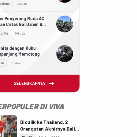
telah Diskon PPnBM
asional
00 Jan
si Penyerang Muda AC
lan Cetak Gol Dalam 6
tik
igifile
00 Jan
nita dengan Kuku
rpanjang Memotong
kunya Sepanjang 733 cm
ilm
00 Jan
SELENGKAPNYA
ERPOPULER DI VIVA
Diculik ke Thailand, 2
Orangutan Akhirnya Balik
ke Indonesia