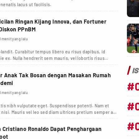
nenatis lacus ut facilisis.
cilan Ringan Kijang Innova, dan Fortuner
 Diskon PPnBM
1 menit yang lalu
andit. Curabitur tempus libero eu risus dapibus, id
tie ex. Nulla hendrerit sem mauris, vel lobortis risus
I
ar Anak Tak Bosan dengan Masakan Rumah
#
ndemi
1 menit yang lalu
#
tis nibh vulputate eget. Suspendisse potenti. Nam et
 nisi. Mauris vel leo sed diam ultrices pretium semper a
#
 Cristiano Ronaldo Dapat Penghargaan
oot