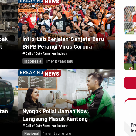
NEWS
pak
Intip 'Lab Berjalan' Senjata Baru
t
BNPB Perangi Virus Corona
#
Call of Duty Ramaikan Industri
Indonesia
1 menit yang lalu
BREAKING
NEWS
utan
Nyogok Polisi Jaman Now,
Langsung Masuk Kantong
Pr
#
Call of Duty Ramaikan Industri
In
Nasional
1 menit yang lalu