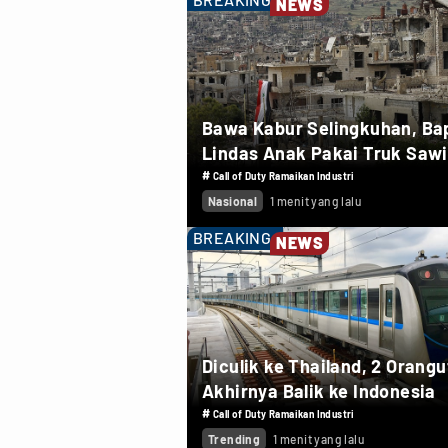
NEWS
Bawa Kabur Selingkuhan, Ba
Lindas Anak Pakai Truk Sawi
#
Call of Duty Ramaikan Industri
Nasional
1 menit yang lalu
BREAKING
NEWS
Diculik ke Thailand, 2 Orang
Akhirnya Balik ke Indonesia
#
Call of Duty Ramaikan Industri
Trending
1 menit yang lalu