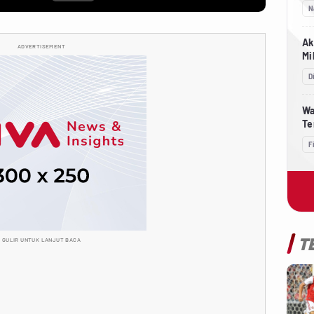
Se
N
Ak
ADVERTISEMENT
Mi
De
D
Wa
Te
Ku
F
T
GULIR UNTUK LANJUT BACA