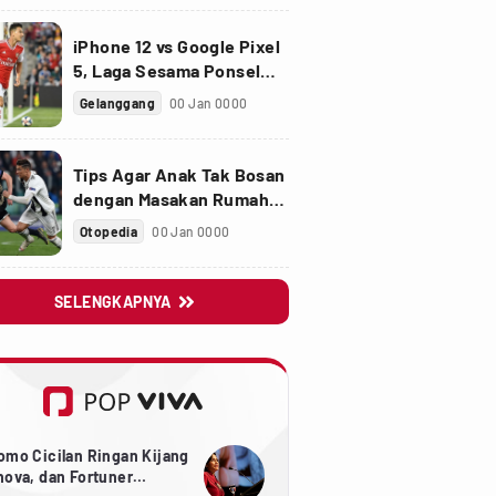
iPhone 12 vs Google Pixel
5, Laga Sesama Ponsel
Sultan
Gelanggang
00 Jan 0000
Tips Agar Anak Tak Bosan
dengan Masakan Rumah
saat Pandemi
Otopedia
00 Jan 0000
SELENGKAPNYA

omo Cicilan Ringan Kijang
nova, dan Fortuner