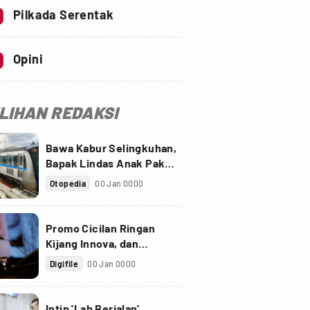
0
Pilkada Serentak
0
Opini
ILIHAN REDAKSI
Bawa Kabur Selingkuhan,
Bapak Lindas Anak Pakai
Truk Sawit
Otopedia
00 Jan 0000
Promo Cicilan Ringan
Kijang Innova, dan
Fortuner Setelah Diskon
Digifile
00 Jan 0000
PPnBM
Intip 'Lab Berjalan'