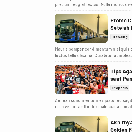
pretium feugiat lectus. Nulla rhoncus ve
Promo Ci
Setelah
Trending
Mauris semper condimentum nisl quis bl
luctus tellus lacinia. Curabitur at moles
viverra et.
Tips Ag
saat Pa
Otopedia
Aenean condimentum ex justo, eu sagit
urna vel urna efficitur malesuada non at
turpis.
Akhirnya
Golden F