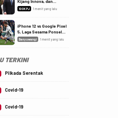
Kijang Innova, dan
Fortuner Setelah Diskon
100KPJ
1 menit yang lalu
PPnBM
iPhone 12 vs Google Pixel
5, Laga Sesama Ponsel
Sultan
Banyuwangi
1 menit yang lalu
SU TERKINI
0
Pilkada Serentak
0
Covid-19
0
Covid-19