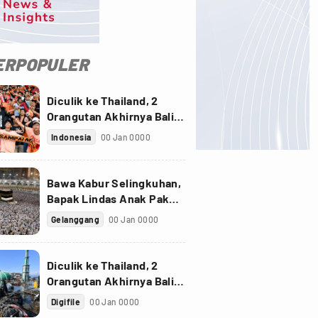
ERPOPULER
Diculik ke Thailand, 2
Orangutan Akhirnya Balik
ke Indonesia
Indonesia
00 Jan 0000
Bawa Kabur Selingkuhan,
Bapak Lindas Anak Pakai
Truk Sawit
Gelanggang
00 Jan 0000
Diculik ke Thailand, 2
Orangutan Akhirnya Balik
ke Indonesia
Digifile
00 Jan 0000