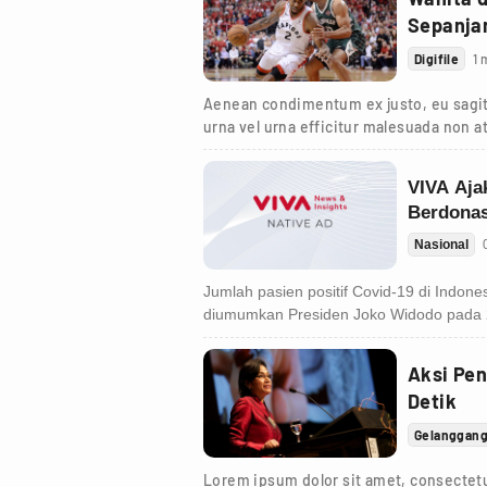
Sepanja
Digifile
1 
Aenean condimentum ex justo, eu sagit
urna vel urna efficitur malesuada non at
turpis.
Aksi Pen
Detik
Gelanggan
Lorem ipsum dolor sit amet, consectetur