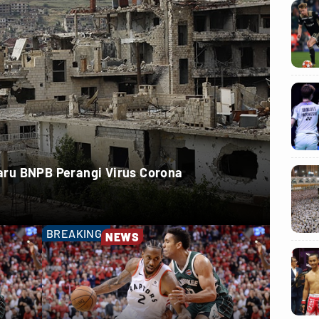
 Baru BNPB Perangi Virus Corona
BREAKING
NEWS