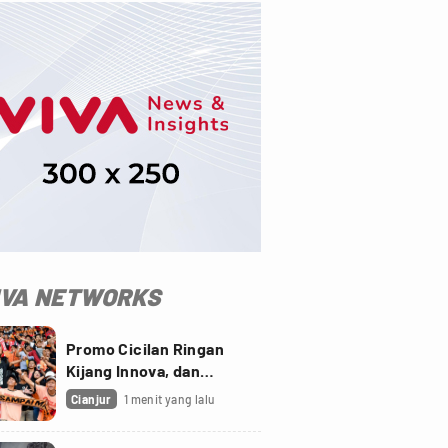
IVA NETWORKS
Promo Cicilan Ringan
Kijang Innova, dan
Fortuner Setelah Diskon
Cianjur
1 menit yang lalu
PPnBM