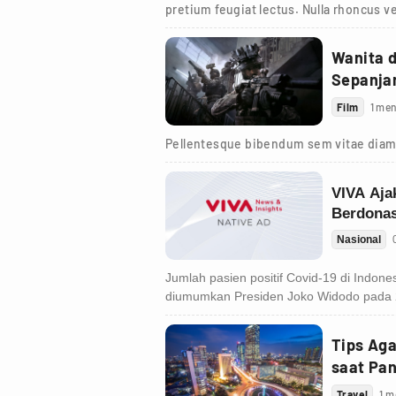
pretium feugiat lectus. Nulla rhoncus ve
Wanita 
Sepanja
Film
1 men
Pellentesque bibendum sem vitae diam
Tips Ag
saat Pa
Travel
1 m