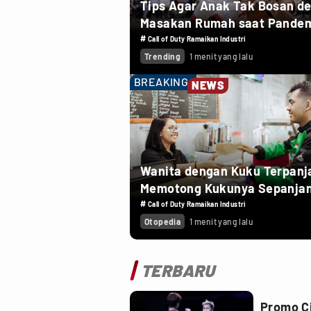
Tips Agar Anak Tak Bosan d
Masakan Rumah saat Pande
#
Call of Duty Ramaikan Industri
Trending
1 menit yang lalu
BREAKING
NEWS
Wanita dengan Kuku Terpanj
Memotong Kukunya Sepanja
733 cm
#
Call of Duty Ramaikan Industri
Otopedia
1 menit yang lalu
TERBARU
Promo Ci