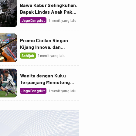
Bawa Kabur Selingkuhan,
Bapak Lindas Anak Pakai
Truk Sawit
JagoDangdut
1 menit yang lalu
Promo Cicilan Ringan
Kijang Innova, dan
Fortuner Setelah Diskon
Sahijab
1 menit yang lalu
PPnBM
Wanita dengan Kuku
Terpanjang Memotong
Kukunya Sepanjang 733
JagoDangdut
1 menit yang lalu
cm