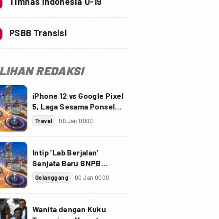
0
Timnas Indonesia U-19
0
PSBB Transisi
ILIHAN REDAKSI
iPhone 12 vs Google Pixel
5, Laga Sesama Ponsel
Sultan
Travel
00 Jan 0000
Intip 'Lab Berjalan'
Senjata Baru BNPB
Perangi Virus Corona
Gelanggang
00 Jan 0000
Wanita dengan Kuku