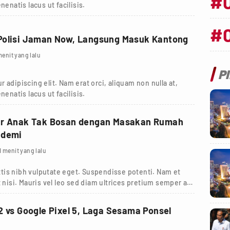
#
nenatis lacus ut facilisis.
#
Polisi Jaman Now, Langsung Masuk Kantong
menit yang lalu
P
 adipiscing elit. Nam erat orci, aliquam non nulla at,
nenatis lacus ut facilisis.
ar Anak Tak Bosan dengan Masakan Rumah
ndemi
1 menit yang lalu
tis nibh vulputate eget. Suspendisse potenti. Nam et
 nisi. Mauris vel leo sed diam ultrices pretium semper a
2 vs Google Pixel 5, Laga Sesama Ponsel