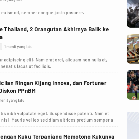
 euismod, semper congue justo posuere.
ke Thailand, 2 Orangutan Akhirnya Balik ke
ia
g
1 menit yang lalu
 adipiscing elit. Nam erat orci, aliquam non nulla at,
nenatis lacus ut facilisis.
cilan Ringan Kijang Innova, dan Fortuner
 Diskon PPnBM
menit yang lalu
tis nibh vulputate eget. Suspendisse potenti. Nam et
 nisi. Mauris vel leo sed diam ultrices pretium semper a
dengan Kuku Terpanjang Memotong Kukunya