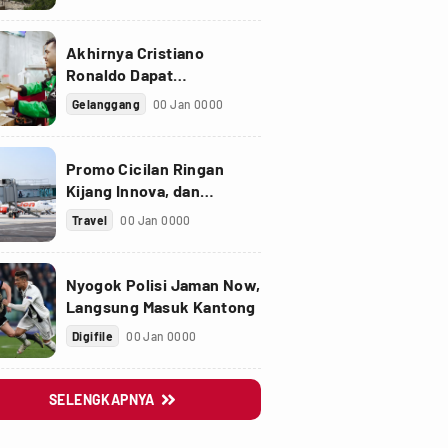
Akhirnya Cristiano
Ronaldo Dapat
Penghargaan Golden Foot
Gelanggang
00 Jan 0000
Promo Cicilan Ringan
Kijang Innova, dan
Fortuner Setelah Diskon
Travel
00 Jan 0000
PPnBM
Nyogok Polisi Jaman Now,
Langsung Masuk Kantong
Digifile
00 Jan 0000
SELENGKAPNYA
