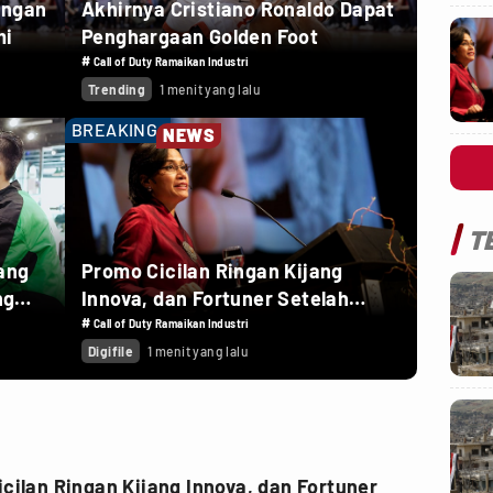
engan
Akhirnya Cristiano Ronaldo Dapat
mi
Penghargaan Golden Foot
#
Call of Duty Ramaikan Industri
Trending
1 menit yang lalu
BREAKING
NEWS
T
ang
Promo Cicilan Ringan Kijang
ng
Innova, dan Fortuner Setelah
Diskon PPnBM
#
Call of Duty Ramaikan Industri
Digifile
1 menit yang lalu
cilan Ringan Kijang Innova, dan Fortuner