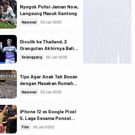
Nyogok Polisi Jaman Now,
Langsung Masuk Kantong
Nasional
00 Jan 0000
Diculik ke Thailand, 2
Orangutan Akhirnya Balik
ke Indonesia
Gelanggang
00 Jan 0000
Tips Agar Anak Tak Bosan
dengan Masakan Rumah
saat Pandemi
Nasional
00 Jan 0000
iPhone 12 vs Google Pixel
5, Laga Sesama Ponsel
Sultan
Film
00 Jan 0000