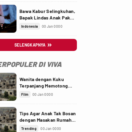
Bawa Kabur Selingkuhan,
Bapak Lindas Anak Pakai
Truk Sawit
Indonesia
00 Jan 0000
SELENGKAPNYA

ERPOPULER DI VIVA
Wanita dengan Kuku
Terpanjang Memotong
Kukunya Sepanjang 733
Film
00 Jan 0000
cm
Tips Agar Anak Tak Bosan
dengan Masakan Rumah
saat Pandemi
Trending
00 Jan 0000