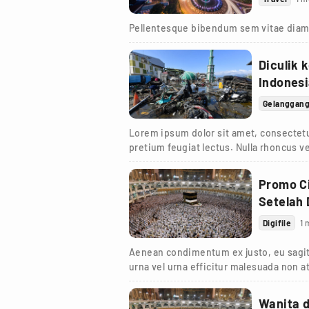
Pellentesque bibendum sem vitae diam
Diculik 
Indones
Gelanggan
Lorem ipsum dolor sit amet, consectetur
pretium feugiat lectus. Nulla rhoncus ve
Promo Ci
Setelah
Digifile
1 
Aenean condimentum ex justo, eu sagit
urna vel urna efficitur malesuada non at
turpis.
Wanita 