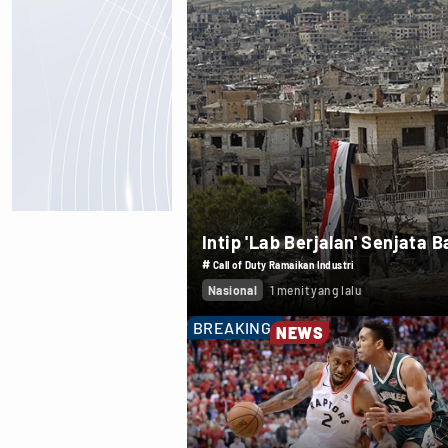
Intip 'Lab Berjalan' Senjata
#
Call of Duty Ramaikan Industri
Nasional
1 menit yang lalu
BREAKING
NEWS