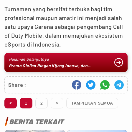
Turnamen yang bersifat terbuka bagi tim
profesional maupun amatir ini menjadi salah
satu upaya Garena sebagai pengembang Call
of Duty Mobile, dalam memajukan ekosistem
eSports di Indonesia.
Halaman Selanjutnya
Promo Cicilan Ringan Kijang Innova, dan
Fortuner Setelah Diskon PPnBM.....
Share :
<
1
2
>
TAMPILKAN SEMUA
BERITA TERKAIT