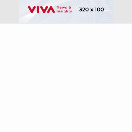
Ikuti kami di:
Peta Situs
Tentang Kami
Kontak Kami
Info Iklan
Pedoman Media Siber
Panduan Kebijakan
Disclaimer
Info Karir
VIVA.co.id
©2008
| All Rights Reserved
A Group Member of
VIVA Digital Network