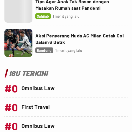
Tips Agar Anak Tak Bosan dengan
Masakan Rumah saat Pandemi
Sahijab
1 menit yang lalu
Aksi Penyerang Muda AC Milan Cetak Gol
Dalam 6 Detik
Bandung
1 menit yang lalu
ISU TERKINI
#0
Omnibus Law
#0
First Travel
#0
Omnibus Law