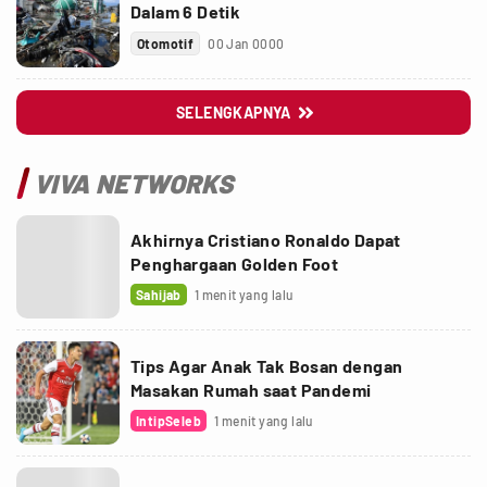
Dalam 6 Detik
Otomotif
00 Jan 0000
SELENGKAPNYA

VIVA NETWORKS
Akhirnya Cristiano Ronaldo Dapat
Penghargaan Golden Foot
Sahijab
1 menit yang lalu
Tips Agar Anak Tak Bosan dengan
Masakan Rumah saat Pandemi
IntipSeleb
1 menit yang lalu