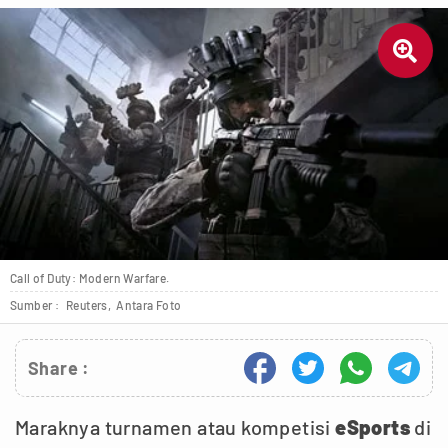

Call of Duty: Modern Warfare.
Sumber :
Reuters,
Antara Foto
Share :
Maraknya turnamen atau kompetisi
eSports
di