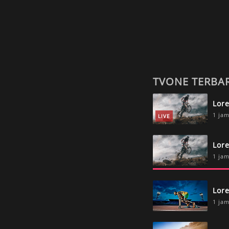
TVONE TERBA
Lor
1 jam
LIVE
Lor
1 jam
Lor
1 jam