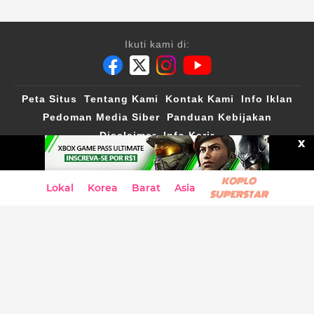
Ikuti kami di:
Peta Situs
Tentang Kami
Kontak Kami
Info Iklan
Pedoman Media Siber
Panduan Kebijakan
Disclaimer
Info Karir
X
IntipSeleb
©2019
| All Rights Reserved
KOPLO
Lokal
Korea
Barat
Asia
SUPERSTAR
A Group Member of
VIVA Digital Network