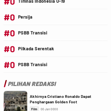
#0
Timnas Indonesia U-19
#0
Persija
#0
PSBB Transisi
#0
Pilkada Serentak
#0
PSBB Transisi
PILIHAN REDAKSI
Akhirnya Cristiano Ronaldo Dapat
Penghargaan Golden Foot
Film
00 Jan 0000