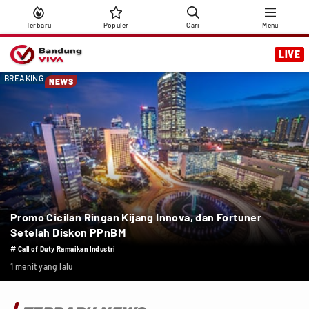
Terbaru
Populer
Cari
Menu
LIVE
BREAKING
NEWS
Promo Cicilan Ringan Kijang Innova, dan Fortuner
Setelah Diskon PPnBM
#
Call of Duty Ramaikan Industri
1 menit yang lalu