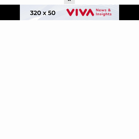
Ikuti kami di:
Peta Situs
Tentang Kami
Kontak Kami
Info Iklan
Pedoman Media Siber
Panduan Kebijakan
Disclaimer
Info Karir
VIVA.co.id
©2008
| All Rights Reserved
A Group Member of
VIVA Digital Network