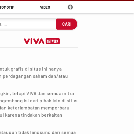
TOMOTIF
VIDEO
CARI
tuk grafis di situs ini hanya
uan perdagangan saham dan/atau
kin, tetapi VIVA dan semua mitra
gembang isi dari pihak lain di situs
n dan keterlambatan memperbarui
bul karena tindakan berkaitan
ataupun tidak langsung dari semua