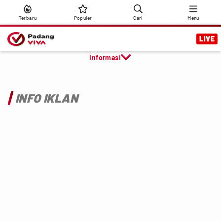
Terbaru
Populer
Cari
Menu
LIVE

Informasi
INFO IKLAN