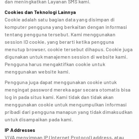
dan meningkatkan Layanan SMS kami.
Cookies dan Teknologi Lainnya
Cookie adalah satu bagian data yang disimpan di
komputer pengguna yang berkaitan dengan informasi
tentang pengguna tersebut. Kami menggunakan
session ID cookie, yang berarti ketika pengguna
menutup browser, cookie tersebut dihapus. Cookie juga
digunakan untuk manajemen session di website kami.
Pengguna harus mengaktifkan cookie untuk
menggunakan website kami.
Pengguna juga dapat menggunakan cookie untuk
mengingat password mereka agar secara otomatis bisa
log in pada situs kami. Kami tidak dan tidak akan
menggunakan cookie untuk mengumpulkan informasi
pribadi dari pengguna manapun yang tidak dimaksudkan
untuk disampaikan pada kami.
IP Addresses
VIVA menyimpan IP (Internet Protocol) address, atau