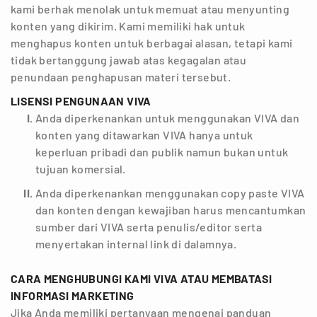
kami berhak menolak untuk memuat atau menyunting
konten yang dikirim. Kami memiliki hak untuk
menghapus konten untuk berbagai alasan, tetapi kami
tidak bertanggung jawab atas kegagalan atau
penundaan penghapusan materi tersebut.
LISENSI PENGUNAAN VIVA
Anda diperkenankan untuk menggunakan VIVA dan
konten yang ditawarkan VIVA hanya untuk
keperluan pribadi dan publik namun bukan untuk
tujuan komersial.
Anda diperkenankan menggunakan copy paste VIVA
dan konten dengan kewajiban harus mencantumkan
sumber dari VIVA serta penulis/editor serta
menyertakan internal link di dalamnya.
CARA MENGHUBUNGI KAMI VIVA ATAU MEMBATASI
INFORMASI MARKETING
Jika Anda memiliki pertanyaan mengenai panduan