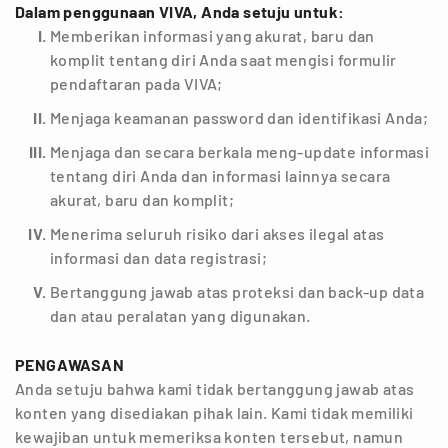
Dalam penggunaan VIVA, Anda setuju untuk:
Memberikan informasi yang akurat, baru dan
komplit tentang diri Anda saat mengisi formulir
pendaftaran pada VIVA;
Menjaga keamanan password dan identifikasi Anda;
Menjaga dan secara berkala meng-update informasi
tentang diri Anda dan informasi lainnya secara
akurat, baru dan komplit;
Menerima seluruh risiko dari akses ilegal atas
informasi dan data registrasi;
Bertanggung jawab atas proteksi dan back-up data
dan atau peralatan yang digunakan.
PENGAWASAN
Anda setuju bahwa kami tidak bertanggung jawab atas
konten yang disediakan pihak lain. Kami tidak memiliki
kewajiban untuk memeriksa konten tersebut, namun