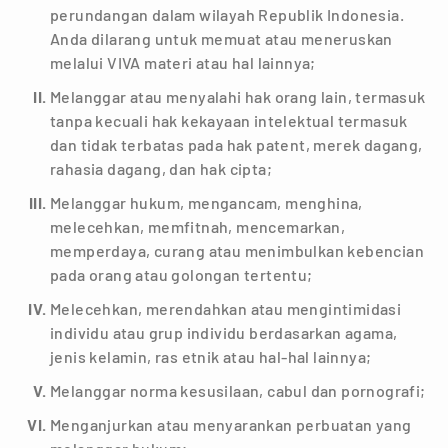
perundangan dalam wilayah Republik Indonesia.
Anda dilarang untuk memuat atau meneruskan
melalui VIVA materi atau hal lainnya;
Melanggar atau menyalahi hak orang lain, termasuk
tanpa kecuali hak kekayaan intelektual termasuk
dan tidak terbatas pada hak patent, merek dagang,
rahasia dagang, dan hak cipta;
Melanggar hukum, mengancam, menghina,
melecehkan, memfitnah, mencemarkan,
memperdaya, curang atau menimbulkan kebencian
pada orang atau golongan tertentu;
Melecehkan, merendahkan atau mengintimidasi
individu atau grup individu berdasarkan agama,
jenis kelamin, ras etnik atau hal-hal lainnya;
Melanggar norma kesusilaan, cabul dan pornografi;
Menganjurkan atau menyarankan perbuatan yang