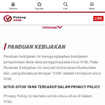
Terbaru
Populer
Cari
Menu
LIVE

Informasi
PANDUAN KEBIJAKAN
Panduan kebijakan ini mengungkapkan kebijakan
pengelolaan data-data pengguna pada situs VIVA. Pada
Panduan Kebijakan ini, kecuali ditentukan/disebutkan
lain, yang dimaksud dengan "VIVA" adalah termasuk situs
VIVA.
SITUS-SITUS YANG TERCAKUP DALAM PRIVACY POLICY
Privacy Policy ini berlaku untuk situs-situs di dalam
VIVA: