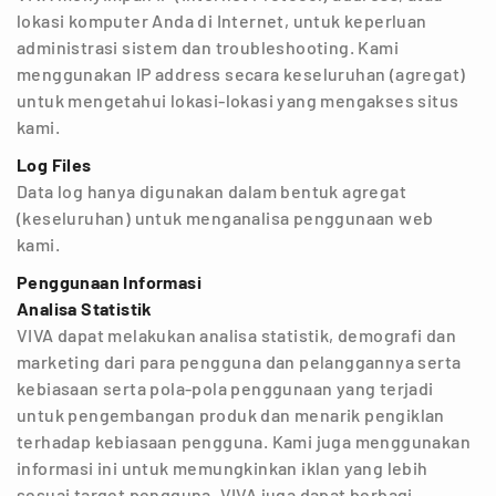
lokasi komputer Anda di Internet, untuk keperluan
administrasi sistem dan troubleshooting. Kami
menggunakan IP address secara keseluruhan (agregat)
untuk mengetahui lokasi-lokasi yang mengakses situs
kami.
Log Files
Data log hanya digunakan dalam bentuk agregat
(keseluruhan) untuk menganalisa penggunaan web
kami.
Penggunaan Informasi
Analisa Statistik
VIVA dapat melakukan analisa statistik, demografi dan
marketing dari para pengguna dan pelanggannya serta
kebiasaan serta pola-pola penggunaan yang terjadi
untuk pengembangan produk dan menarik pengiklan
terhadap kebiasaan pengguna. Kami juga menggunakan
informasi ini untuk memungkinkan iklan yang lebih
sesuai target pengguna. VIVA juga dapat berbagi