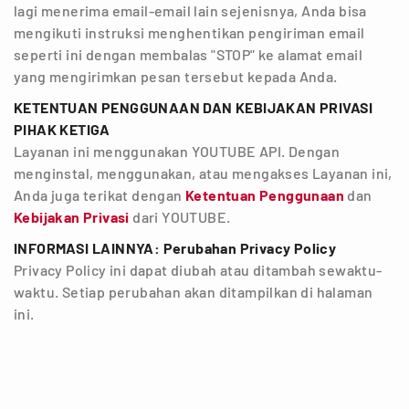
lagi menerima email-email lain sejenisnya, Anda bisa
mengikuti instruksi menghentikan pengiriman email
seperti ini dengan membalas "STOP" ke alamat email
yang mengirimkan pesan tersebut kepada Anda.
KETENTUAN PENGGUNAAN DAN KEBIJAKAN PRIVASI
PIHAK KETIGA
Layanan ini menggunakan YOUTUBE API. Dengan
menginstal, menggunakan, atau mengakses Layanan ini,
Anda juga terikat dengan
Ketentuan Penggunaan
dan
Kebijakan Privasi
dari YOUTUBE.
INFORMASI LAINNYA: Perubahan Privacy Policy
Privacy Policy ini dapat diubah atau ditambah sewaktu-
waktu. Setiap perubahan akan ditampilkan di halaman
ini.