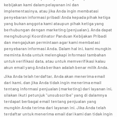
kebijakan kami dalam pelayanan ini dan
implementasinya, atau jika Anda ingin membatasi
penyebaran informasi pribadi Anda kepada pihak ketiga
yang bukan anggota kami ataupun pihak ketiga yang
berhubungan dengan marketing (penjualan), Anda dapat
menghubungi Koordinator Panduan Kebijakan Pribadi
dan mengajukan permintaan agar kami membatasi
penyebaran informasi Anda. Dalam hal ini, kami mungkin
meminta Anda untuk melengkapi informasi tambahan
untuk verifikasi data, atau untuk memverifikasi kalau
akun email yang Anda berikan adalah benar milik Anda.
Jika Anda telah terdaftar, Anda akan menerima email
dari kami, dan jika Anda tidak ingin menerima email
tentang informasi penjualan (marketing) dari layanan ini,
silakan ikuti petunjuk "unsubscribe" yang di dalamnya
terdapat berbagai email tentang penjualan yang
mungkin Anda terima dari layanan ini. Jika Anda telah
terdaftar untuk menerima email dari kami dan tidak ingin