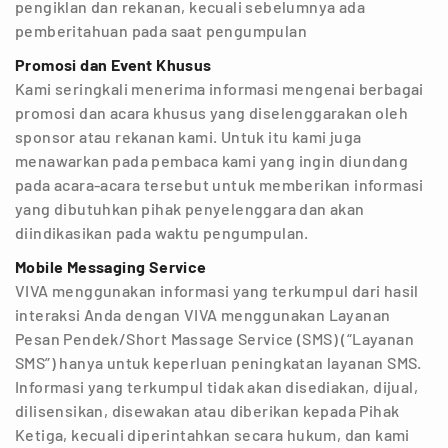
pengiklan dan rekanan, kecuali sebelumnya ada
pemberitahuan pada saat pengumpulan
Promosi dan Event Khusus
Kami seringkali menerima informasi mengenai berbagai
promosi dan acara khusus yang diselenggarakan oleh
sponsor atau rekanan kami. Untuk itu kami juga
menawarkan pada pembaca kami yang ingin diundang
pada acara-acara tersebut untuk memberikan informasi
yang dibutuhkan pihak penyelenggara dan akan
diindikasikan pada waktu pengumpulan.
Mobile Messaging Service
VIVA menggunakan informasi yang terkumpul dari hasil
interaksi Anda dengan VIVA menggunakan Layanan
Pesan Pendek/Short Massage Service (SMS) (“Layanan
SMS”) hanya untuk keperluan peningkatan layanan SMS.
Informasi yang terkumpul tidak akan disediakan, dijual,
dilisensikan, disewakan atau diberikan kepada Pihak
Ketiga, kecuali diperintahkan secara hukum, dan kami