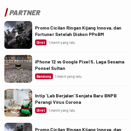
PARTNER
Promo Cicilan Ringan Kijang Innova, dan
Fortuner Setelah Diskon PPnBM
Olret
1 menit yang lalu
iPhone 12 vs Google Pixel 5, Laga Sesama
Ponsel Sultan
Bandung
1 menit yang lalu
Intip 'Lab Berjalan' Senjata Baru BNPB
Perangi Virus Corona
Olret
1 menit yang lalu
Promo Cicilan Ringan Kijang Innova, dan