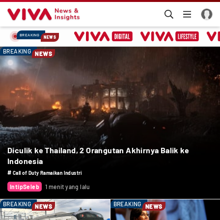
BREAKING
NEWS
BREAKING
NEWS
Diculik ke Thailand, 2 Orangutan Akhirnya Balik ke
Indonesia
#
Call of Duty Ramaikan Industri
IntipSeleb
1 menit yang lalu
BREAKING
BREAKING
NEWS
NEWS