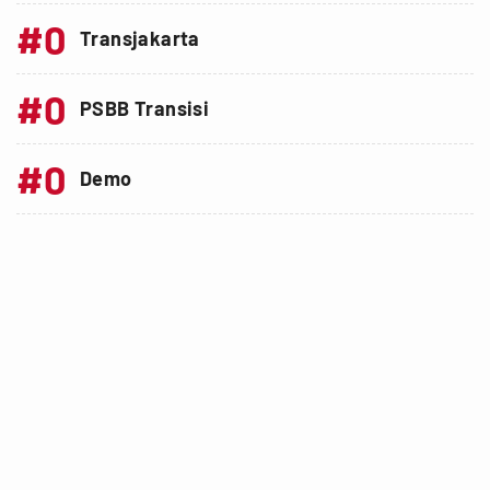
#0
Transjakarta
#0
PSBB Transisi
#0
Demo