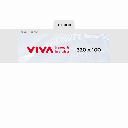
TUTUP

ADVERTISEMENT
Ikuti kami di:
Peta Situs
Tentang Kami
Kontak Kami
Info Iklan
Pedoman Media Siber
Panduan Kebijakan
Disclaimer
Info Karir
VIVA.co.id
©2008