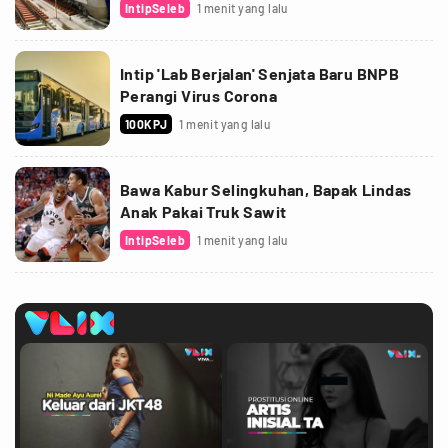
IntipSeleb
1 menit yang lalu
Intip 'Lab Berjalan' Senjata Baru BNPB
Perangi Virus Corona
100KPJ
1 menit yang lalu
Bawa Kabur Selingkuhan, Bapak Lindas
Anak Pakai Truk Sawit
IntipSeleb
1 menit yang lalu