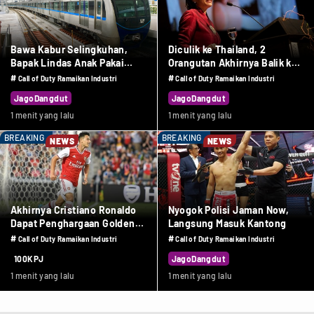
Bawa Kabur Selingkuhan,
Diculik ke Thailand, 2
Bapak Lindas Anak Pakai
Orangutan Akhirnya Balik ke
Truk Sawit
Indonesia
#
#
Call of Duty Ramaikan Industri
Call of Duty Ramaikan Industri
JagoDangdut
JagoDangdut
1 menit yang lalu
1 menit yang lalu
BREAKING
BREAKING
NEWS
NEWS
Akhirnya Cristiano Ronaldo
Nyogok Polisi Jaman Now,
Dapat Penghargaan Golden
Langsung Masuk Kantong
Foot
#
#
Call of Duty Ramaikan Industri
Call of Duty Ramaikan Industri
100KPJ
JagoDangdut
1 menit yang lalu
1 menit yang lalu