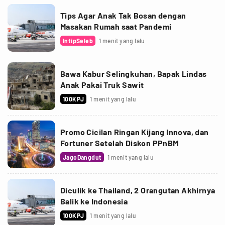
Tips Agar Anak Tak Bosan dengan
Masakan Rumah saat Pandemi
IntipSeleb
1 menit yang lalu
Bawa Kabur Selingkuhan, Bapak Lindas
Anak Pakai Truk Sawit
100KPJ
1 menit yang lalu
Promo Cicilan Ringan Kijang Innova, dan
Fortuner Setelah Diskon PPnBM
JagoDangdut
1 menit yang lalu
Diculik ke Thailand, 2 Orangutan Akhirnya
Balik ke Indonesia
100KPJ
1 menit yang lalu