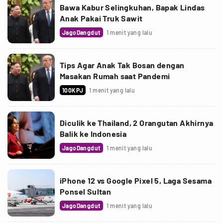
Bawa Kabur Selingkuhan, Bapak Lindas
Anak Pakai Truk Sawit
JagoDangdut
1 menit yang lalu
Tips Agar Anak Tak Bosan dengan
Masakan Rumah saat Pandemi
100KPJ
1 menit yang lalu
Diculik ke Thailand, 2 Orangutan Akhirnya
Balik ke Indonesia
JagoDangdut
1 menit yang lalu
iPhone 12 vs Google Pixel 5, Laga Sesama
Ponsel Sultan
JagoDangdut
1 menit yang lalu