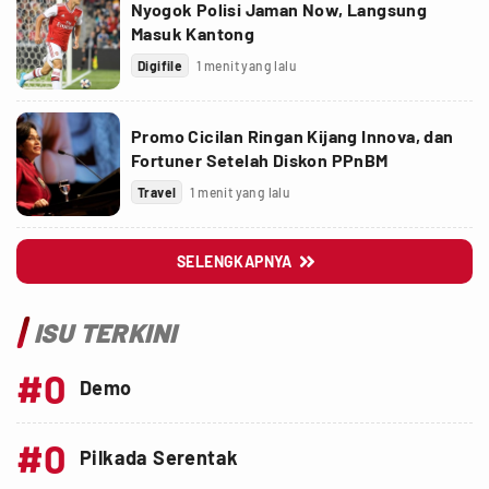
Nyogok Polisi Jaman Now, Langsung
Masuk Kantong
Digifile
1 menit yang lalu
Promo Cicilan Ringan Kijang Innova, dan
Fortuner Setelah Diskon PPnBM
Travel
1 menit yang lalu
SELENGKAPNYA

ISU TERKINI
#0
Demo
#0
Pilkada Serentak