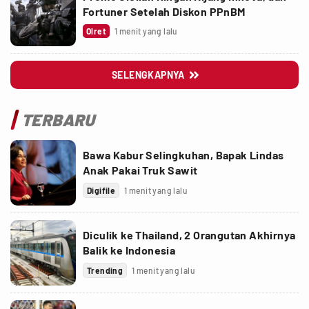
Fortuner Setelah Diskon PPnBM
Olret
1 menit yang lalu
SELENGKAPNYA

TERBARU
Bawa Kabur Selingkuhan, Bapak Lindas
Anak Pakai Truk Sawit
Digifile
1 menit yang lalu
Diculik ke Thailand, 2 Orangutan Akhirnya
Balik ke Indonesia
Trending
1 menit yang lalu