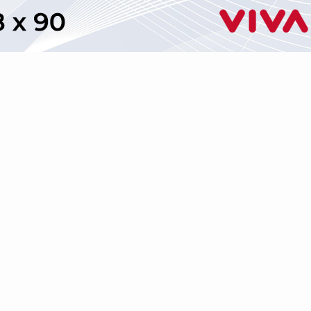
Ikuti kami di:
ntak Kami
Info Iklan
Pedoman Media Siber
Panduan Keb
VIVA.co.id
©2008
| All Rights Reserved
A Group Member of
VIVA Digital Network