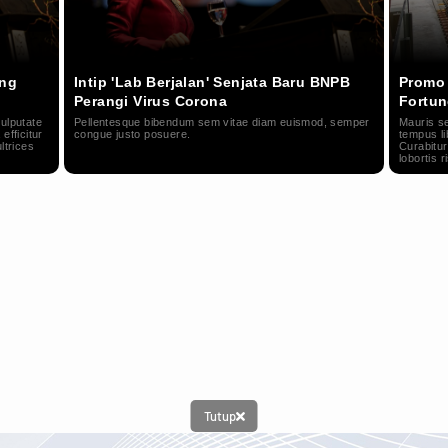
ung
Intip 'Lab Berjalan' Senjata Baru BNPB
Promo 
Perangi Virus Corona
Fortun
ulputate
Pellentesque bibendum sem vitae diam euismod, semper
Mauris se
efficitur
congue justo posuere.
tempus li
ltrices
Curabitur
lobortis r
Tutup
