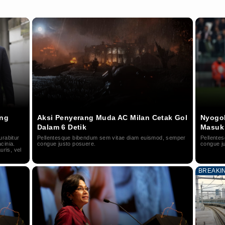
ung
Aksi Penyerang Muda AC Milan Cetak Gol
Nyogok
Dalam 6 Detik
Masuk
urabitur
Pellentesque bibendum sem vitae diam euismod, semper
Pellente
acinia.
congue justo posuere.
congue j
uris, vel
BREAKI