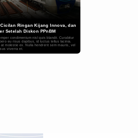
Cicilan Ringan Kijang Innova, dan
er Setelah Diskon PPnBM
mper condimentum nisl quis blandit. Curabitur
bero eu risus dapibus, id luctus tellus lacinia.
 at molestie ex. Nulla hendrerit sem mauris, vel
isus viverra et.