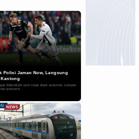
 Polisi Jaman Now, Langsung
 Kantong
sque bibendum sem vitae diam euismod, semper
usto posuere.
NG
NEWS