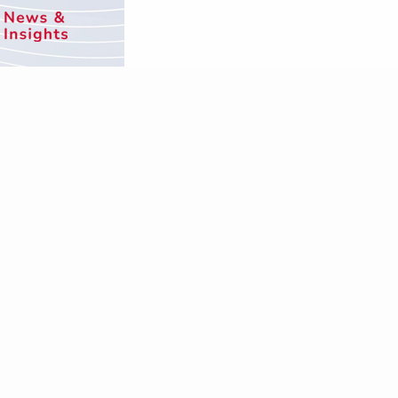
ijakan
Disclaimer
Info Karir