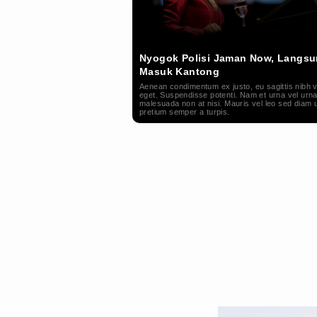
Nyogok Polisi Jaman Now, Langs
Masuk Kantong
Aenean condimentum ex justo, eu sagittis nibh v
eget. Suspendisse potenti. Nam et urna vel urna 
malesuada non at nisi. Mauris vel leo sed diam u
pretium semper a turpis.