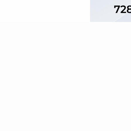
Peta Situs
Tentang Kami
Ko