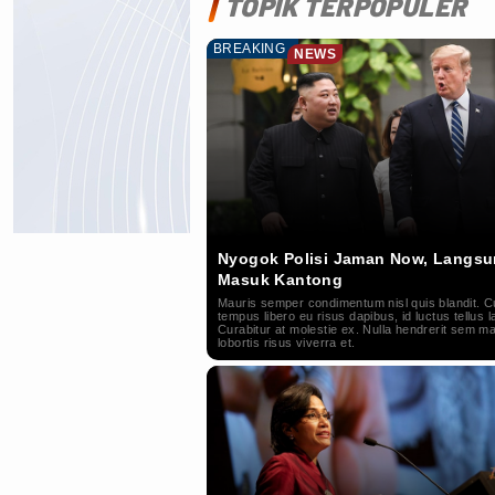
TOPIK TERPOPULER
BREAKING
NEWS
Nyogok Polisi Jaman Now, Langs
Masuk Kantong
Mauris semper condimentum nisl quis blandit. C
tempus libero eu risus dapibus, id luctus tellus l
Curabitur at molestie ex. Nulla hendrerit sem ma
lobortis risus viverra et.